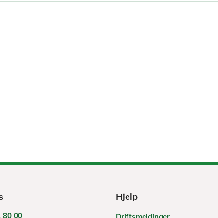
s
Hjelp
 80 00
Driftsmeldinger