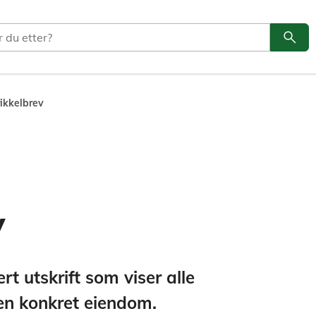
search
Søk
ikkelbrev
v
rt utskrift som viser alle
en konkret eiendom.