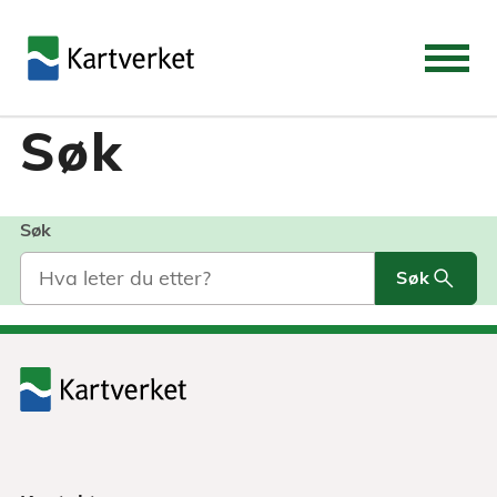
Søk
Søk
search
Søk