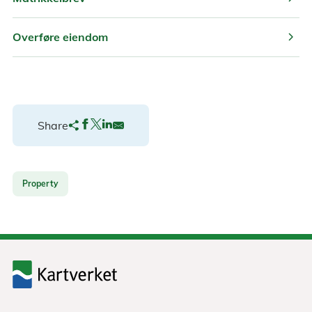
chevron_right
Overføre eiendom
Share
Property